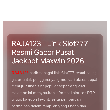
RAJA123 | Link Slot777
Resmi Gacor Pusat
Jackpot Maxwin 2026
RAJA123
hadir sebagai link Slot777 resmi paling
gacor untuk pengguna yang mencari akses cepat
menuju pilihan slot populer sepanjang 2026.
Halaman ini menyatukan informasi slot ber-RTP
tinggi, kategori favorit, serta pembaruan
permainan dalam tampilan yang ringan dan