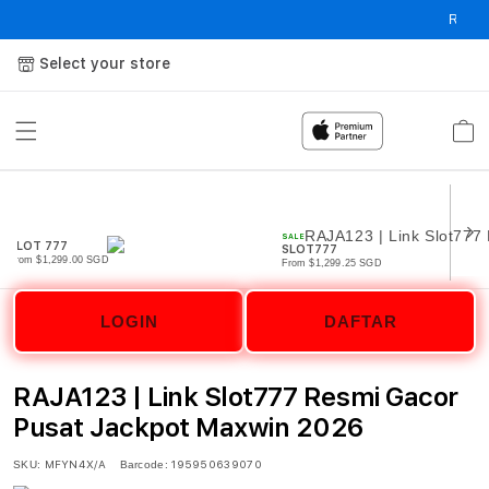
Skip to
RAJA1
content
Select your store
Cart
SALE
SLOT 777
SLOT777
From $1,299.00 SGD
From $1,299.25 SGD
LOGIN
DAFTAR
RAJA123 | Link Slot777 Resmi Gacor
Pusat Jackpot Maxwin 2026
MFYN4X/A
195950639070
SKU:
Barcode: