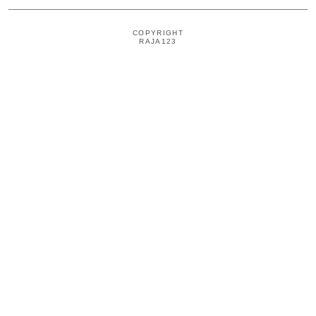
COPYRIGHT
RAJA123
S
i
n
g
l
e
c
o
l
u
m
n
a
c