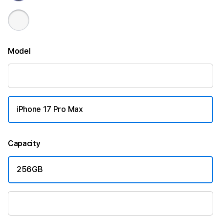
Model
iPhone 17 Pro
iPhone 17 Pro Max
Capacity
256GB
512GB