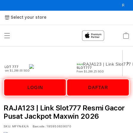
Skip to
RAJA1
content
Select your store
Cart
SALE
SLOT 777
SLOT777
From $1,299.00 SGD
From $1,299.25 SGD
LOGIN
DAFTAR
RAJA123 | Link Slot777 Resmi Gacor
Pusat Jackpot Maxwin 2026
MFYN4X/A
195950639070
SKU:
Barcode: