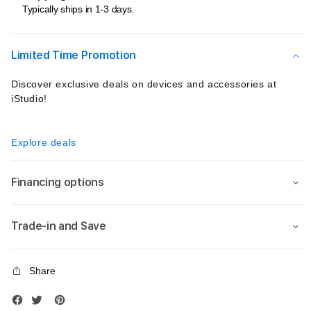
Gacor
Gaco
Typically ships in 1-3 days.
Pusat
Pusa
Jackpot
Jackp
Maxwin
Maxw
Limited Time Promotion
2026
2026
Discover exclusive deals on devices and accessories at
iStudio!
Explore deals
Financing options
Trade-in and Save
Share