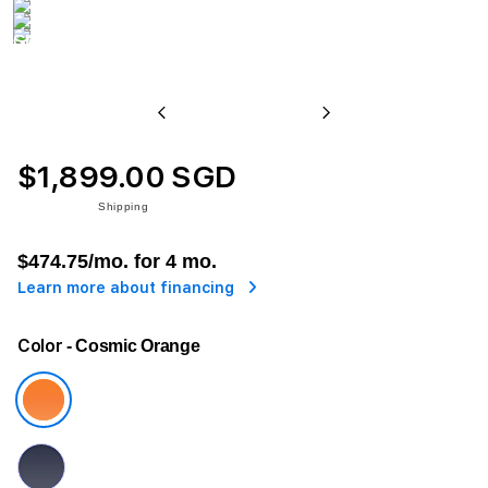
Previous
Next
$1,899.00 SGD
Tax included.
Shipping
calculated at checkout.
or
$474.75
/mo. for 4 mo.
Learn more about financing
Color
- Cosmic Orange