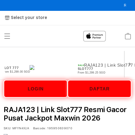
Skip to
RAJA1
content
Select your store
Cart
SALE
SLOT 777
SLOT777
From $1,299.00 SGD
From $1,299.25 SGD
LOGIN
DAFTAR
RAJA123 | Link Slot777 Resmi Gacor
Pusat Jackpot Maxwin 2026
MFYN4X/A
195950639070
SKU:
Barcode: