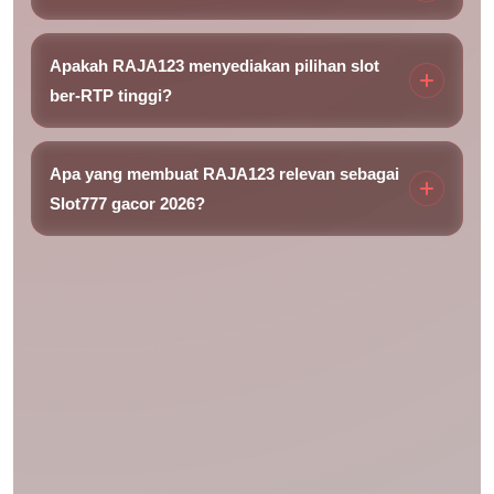
informasi RTP terbaru, serta kategori permainan
yang disusun untuk memudahkan pencarian
Link Slot777 resmi RAJA123 menawarkan akses
peluang terbaik.
cepat, tampilan responsif, navigasi sederhana,
Apakah RAJA123 menyediakan pilihan slot
serta pusat informasi permainan yang dapat
ber-RTP tinggi?
digunakan secara nyaman melalui perangkat
desktop maupun mobile.
Ya, RAJA123 menghadirkan pilihan slot ber-RTP
tinggi dari berbagai kategori populer. Informasi
Apa yang membuat RAJA123 relevan sebagai
disusun secara rapi agar pengguna lebih mudah
Slot777 gacor 2026?
membandingkan tema, fitur, dan karakter setiap
permainan.
RAJA123 tetap relevan pada 2026 melalui akses
Slot777 resmi, koleksi slot gacor yang diperbarui,
informasi RTP, serta tampilan ringan yang
membantu pengguna menjelajahi pusat jackpot
maxwin dengan praktis.