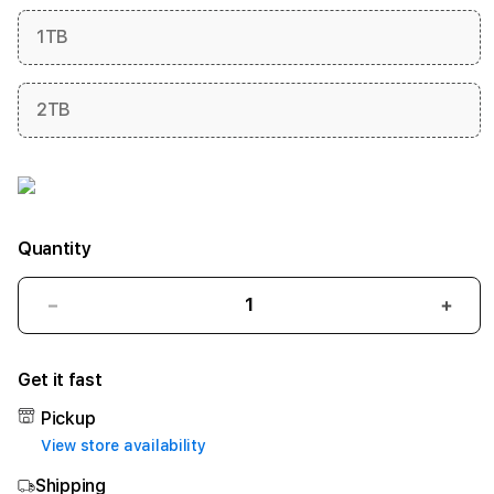
1TB
2TB
Quantity
Decrease
Incre
quantity
quant
for
for
Get it fast
RAJA123
RAJA
|
|
Pickup
Link
Link
View store availability
Slot777
Slot7
Resmi
Resm
Shipping