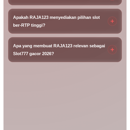
informasi RTP terbaru, serta kategori permainan
yang disusun untuk memudahkan pencarian
Link Slot777 resmi RAJA123 menawarkan akses
peluang terbaik.
cepat, tampilan responsif, navigasi sederhana,
Apakah RAJA123 menyediakan pilihan slot
serta pusat informasi permainan yang dapat
ber-RTP tinggi?
digunakan secara nyaman melalui perangkat
desktop maupun mobile.
Ya, RAJA123 menghadirkan pilihan slot ber-RTP
tinggi dari berbagai kategori populer. Informasi
Apa yang membuat RAJA123 relevan sebagai
disusun secara rapi agar pengguna lebih mudah
Slot777 gacor 2026?
membandingkan tema, fitur, dan karakter setiap
permainan.
RAJA123 tetap relevan pada 2026 melalui akses
Slot777 resmi, koleksi slot gacor yang diperbarui,
informasi RTP, serta tampilan ringan yang
membantu pengguna menjelajahi pusat jackpot
maxwin dengan praktis.