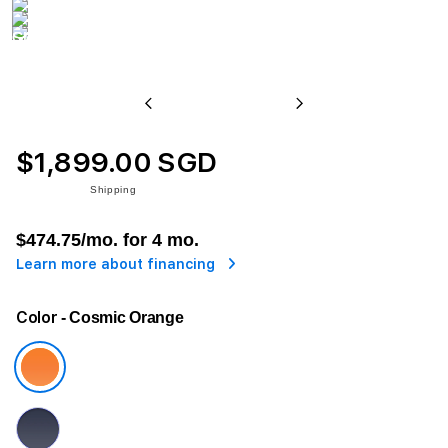
Previous
Next
$1,899.00 SGD
Tax included.
Shipping
calculated at checkout.
or
$474.75
/mo. for 4 mo.
Learn more about financing
Color
- Cosmic Orange