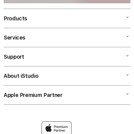
Products
Services
Mac
iPad
Support
AppleCare+
iPhone
Bonvoi Travel eSIM
Watch
About iStudio
My Account
Corporate
Music
Collection & Delivery
Demo Sessions
TV & Home
Apple Premium Partner
About Us
Returns & Exchanges
Elush Service Provider
Accessories
Find an iStudio near you
Contact Us
Financing Options
Offers
Why Shop at iStudio
FAQ
Trade-in
Elush Corporate Website
Privacy Policy