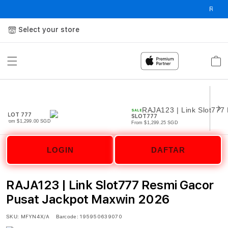
Skip to
RAJA1
content
Select your store
Cart
SALE
SLOT 777
SLOT777
From $1,299.00 SGD
From $1,299.25 SGD
LOGIN
DAFTAR
RAJA123 | Link Slot777 Resmi Gacor
Pusat Jackpot Maxwin 2026
MFYN4X/A
195950639070
SKU:
Barcode: