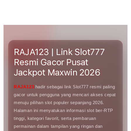
RAJA123 | Link Slot777
Resmi Gacor Pusat
Jackpot Maxwin 2026
RAJA123
hadir sebagai link Slot777 resmi paling
gacor untuk pengguna yang mencari akses cepat
menuju pilihan slot populer sepanjang 2026.
Halaman ini menyatukan informasi slot ber-RTP
tinggi, kategori favorit, serta pembaruan
permainan dalam tampilan yang ringan dan