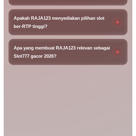
informasi RTP terbaru, serta kategori permainan
yang disusun untuk memudahkan pencarian
Link Slot777 resmi RAJA123 menawarkan akses
peluang terbaik.
cepat, tampilan responsif, navigasi sederhana,
Apakah RAJA123 menyediakan pilihan slot
serta pusat informasi permainan yang dapat
ber-RTP tinggi?
digunakan secara nyaman melalui perangkat
desktop maupun mobile.
Ya, RAJA123 menghadirkan pilihan slot ber-RTP
tinggi dari berbagai kategori populer. Informasi
Apa yang membuat RAJA123 relevan sebagai
disusun secara rapi agar pengguna lebih mudah
Slot777 gacor 2026?
membandingkan tema, fitur, dan karakter setiap
permainan.
RAJA123 tetap relevan pada 2026 melalui akses
Slot777 resmi, koleksi slot gacor yang diperbarui,
informasi RTP, serta tampilan ringan yang
membantu pengguna menjelajahi pusat jackpot
maxwin dengan praktis.