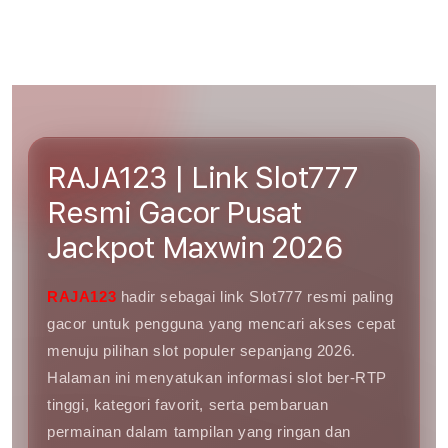
RAJA123 | Link Slot777
Resmi Gacor Pusat
Jackpot Maxwin 2026
RAJA123
hadir sebagai link Slot777 resmi paling
gacor untuk pengguna yang mencari akses cepat
menuju pilihan slot populer sepanjang 2026.
Halaman ini menyatukan informasi slot ber-RTP
tinggi, kategori favorit, serta pembaruan
permainan dalam tampilan yang ringan dan