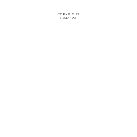
COPYRIGHT
RAJA123
S
i
n
g
l
e
c
o
l
u
m
n
a
c