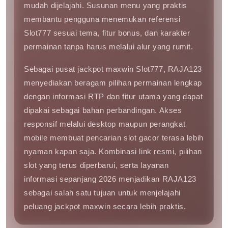
mudah dijelajahi. Susunan menu yang praktis
membantu pengguna menemukan referensi
Slot777 sesuai tema, fitur bonus, dan karakter
permainan tanpa harus melalui alur yang rumit.
Sebagai pusat jackpot maxwin Slot777, RAJA123
menyediakan beragam pilihan permainan lengkap
dengan informasi RTP dan fitur utama yang dapat
dipakai sebagai bahan perbandingan. Akses
responsif melalui desktop maupun perangkat
mobile membuat pencarian slot gacor terasa lebih
nyaman kapan saja. Kombinasi link resmi, pilihan
slot yang terus diperbarui, serta layanan
informasi sepanjang 2026 menjadikan RAJA123
sebagai salah satu tujuan untuk menjelajahi
peluang jackpot maxwin secara lebih praktis.