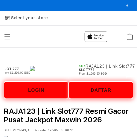
Skip to
RAJA1
content
Select your store
Cart
SALE
SLOT 777
SLOT777
From $1,299.00 SGD
From $1,299.25 SGD
LOGIN
DAFTAR
RAJA123 | Link Slot777 Resmi Gacor
Pusat Jackpot Maxwin 2026
MFYN4X/A
195950639070
SKU:
Barcode: