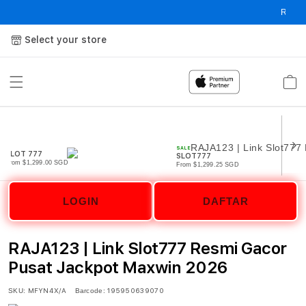
Skip to
RAJA1
content
Select your store
Cart
SALE
SLOT 777
SLOT777
From $1,299.00 SGD
From $1,299.25 SGD
LOGIN
DAFTAR
RAJA123 | Link Slot777 Resmi Gacor
Pusat Jackpot Maxwin 2026
MFYN4X/A
195950639070
SKU:
Barcode: