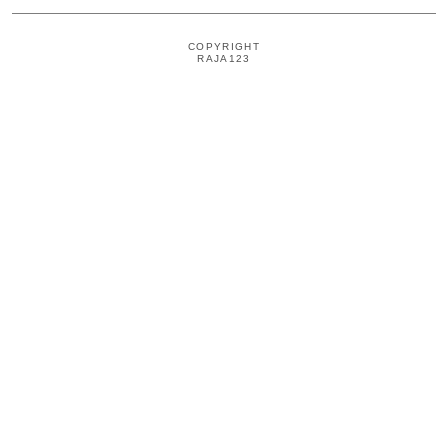
COPYRIGHT
RAJA123
S
i
n
g
l
e
c
o
l
u
m
n
a
c