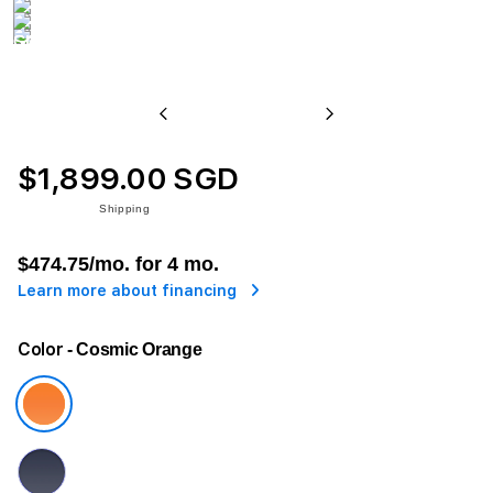
Previous
Next
$1,899.00 SGD
Tax included.
Shipping
calculated at checkout.
or
$474.75
/mo. for 4 mo.
Learn more about financing
Color
- Cosmic Orange