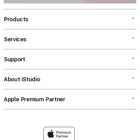
Products
Services
Mac
iPad
Support
AppleCare+
iPhone
Bonvoi Travel eSIM
Watch
About iStudio
My Account
Corporate
Music
Collection & Delivery
Demo Sessions
TV & Home
Apple Premium Partner
About Us
Returns & Exchanges
Elush Service Provider
Accessories
Find an iStudio near you
Contact Us
Financing Options
Offers
Why Shop at iStudio
FAQ
Trade-in
Elush Corporate Website
Privacy Policy