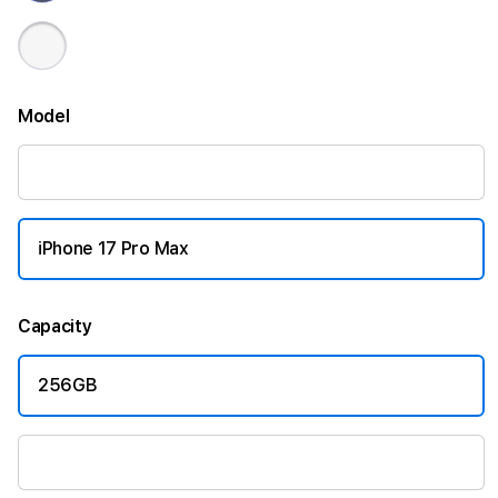
Model
iPhone 17 Pro
iPhone 17 Pro Max
Capacity
256GB
512GB