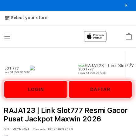
Skip to
RAJA1
content
Select your store
Cart
SALE
SLOT 777
SLOT777
From $1,299.00 SGD
From $1,299.25 SGD
LOGIN
DAFTAR
RAJA123 | Link Slot777 Resmi Gacor
Pusat Jackpot Maxwin 2026
MFYN4X/A
195950639070
SKU:
Barcode: