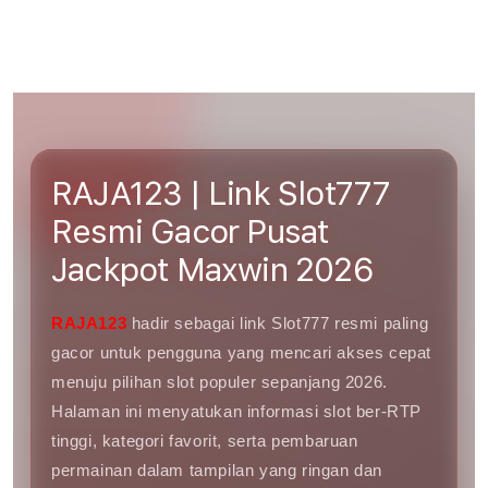
RAJA123 | Link Slot777
Resmi Gacor Pusat
Jackpot Maxwin 2026
RAJA123
hadir sebagai link Slot777 resmi paling
gacor untuk pengguna yang mencari akses cepat
menuju pilihan slot populer sepanjang 2026.
Halaman ini menyatukan informasi slot ber-RTP
tinggi, kategori favorit, serta pembaruan
permainan dalam tampilan yang ringan dan