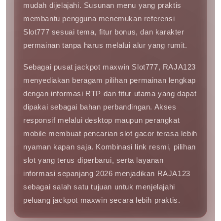
mudah dijelajahi. Susunan menu yang praktis
membantu pengguna menemukan referensi
Slot777 sesuai tema, fitur bonus, dan karakter
permainan tanpa harus melalui alur yang rumit.
Sebagai pusat jackpot maxwin Slot777, RAJA123
menyediakan beragam pilihan permainan lengkap
dengan informasi RTP dan fitur utama yang dapat
dipakai sebagai bahan perbandingan. Akses
responsif melalui desktop maupun perangkat
mobile membuat pencarian slot gacor terasa lebih
nyaman kapan saja. Kombinasi link resmi, pilihan
slot yang terus diperbarui, serta layanan
informasi sepanjang 2026 menjadikan RAJA123
sebagai salah satu tujuan untuk menjelajahi
peluang jackpot maxwin secara lebih praktis.