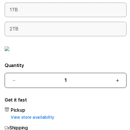
1TB
2TB
Quantity
Decrease
Incre
quantity
quant
for
for
Get it fast
RAJA123
RAJA
|
|
Pickup
Link
Link
View store availability
Slot777
Slot7
Resmi
Resm
Shipping