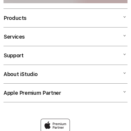
Products
Services
Mac
iPad
Support
AppleCare+
iPhone
Bonvoi Travel eSIM
Watch
About iStudio
My Account
Corporate
Music
Collection & Delivery
Demo Sessions
TV & Home
Apple Premium Partner
About Us
Returns & Exchanges
Elush Service Provider
Accessories
Find an iStudio near you
Contact Us
Financing Options
Offers
Why Shop at iStudio
FAQ
Trade-in
Elush Corporate Website
Privacy Policy