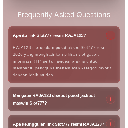
Frequently Asked Questions
Apa itu link Slot777 resmi RAJA123?
RAJA123 merupakan pusat akses Slot777 resmi
2026 yang menghadirkan pilihan slot gacor,
informasi RTP, serta navigasi praktis untuk
membantu pengguna menemukan kategori favorit
dengan lebih mudah.
Mengapa RAJA123 disebut pusat jackpot
maxwin Slot777?
RAJA123 dikenal sebagai pusat jackpot maxwin
Slot777 karena menyajikan koleksi slot populer,
Apa keunggulan link Slot777 resmi RAJA123?