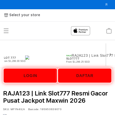
Skip to
RAJA1
content
Select your store
Cart
SALE
SLOT 777
SLOT777
From $1,299.00 SGD
From $1,299.25 SGD
LOGIN
DAFTAR
RAJA123 | Link Slot777 Resmi Gacor
Pusat Jackpot Maxwin 2026
MFYN4X/A
195950639070
SKU:
Barcode: