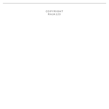
COPYRIGHT
RAJA123
S
i
n
g
l
e
c
o
l
u
m
n
a
c