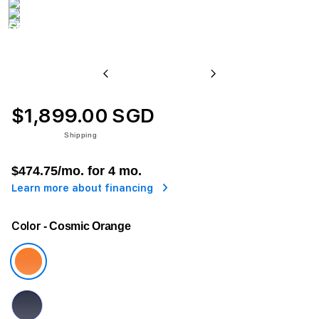
Previous
Next
$1,899.00 SGD
Tax included.
Shipping
calculated at checkout.
or
$474.75
/mo. for 4 mo.
Learn more about financing
Color
- Cosmic Orange